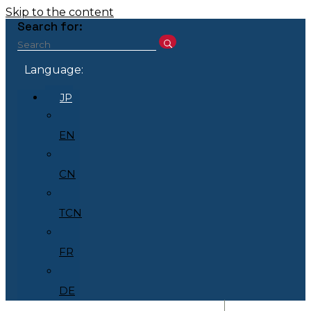
Skip to the content
Search for:
Language:
JP
EN
CN
TCN
FR
DE